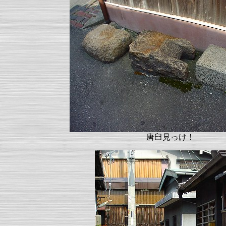
唐臼見っけ！