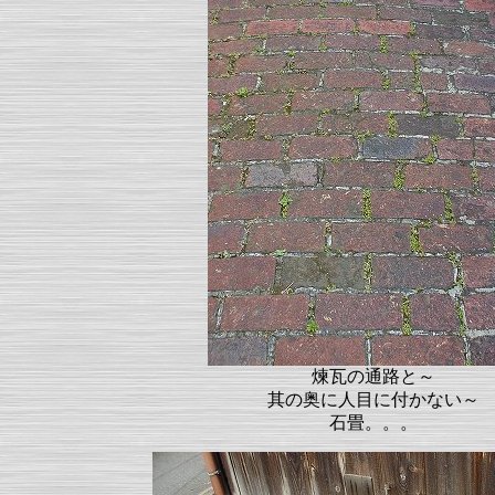
煉瓦の通路と～
其の奥に人目に付かない～
石畳。。。