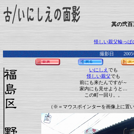
其の弐百
怪しい親父輪っぱ
撮影日 2005
いにしえ
でも
怪しい親父
でも
前にも来たんですが～
家内にも見せようと…
この町一回り。。
（※＝マウスポインターを画像上に置