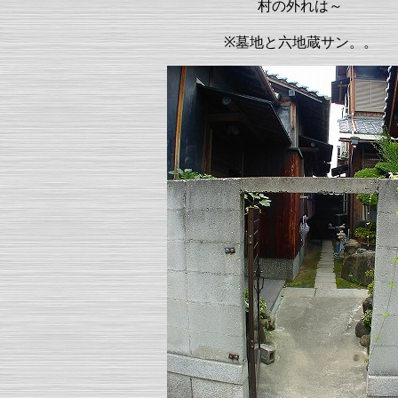
村の外れは～
※墓地と六地蔵サン。。