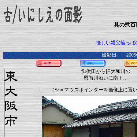
其の弐百
怪しい親父輪っぱ
撮影日 2005
御供田から旧大和川の
恩智川沿いに南下…
（※＝マウスポインターを画像上に置