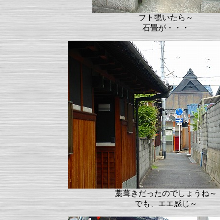
フト覗いたら～
石畳が・・・
藁葺きだったのでしょうね～
でも、エエ感じ～