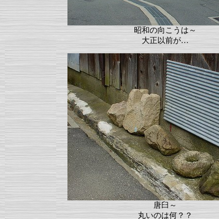
昭和の向こうは～
大正以前が…
唐臼～
丸いのは何？？