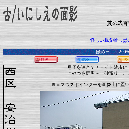
其の弐百
怪しい親父輪っぱ
撮影日 2005
息子を連れてチョイト散歩に
こやつも雨男～土砂降り。。
（※＝マウスポインターを画像上に置